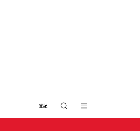
搜
登記
尋