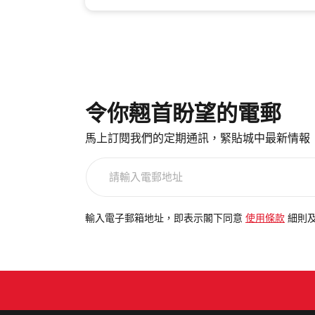
令你翹首盼望的電郵
馬上訂閱我們的定期通訊，緊貼城中最新情報
請
輸
入
電
輸入電子郵箱地址，即表示閣下同意
使用條款
細則
郵
地
址