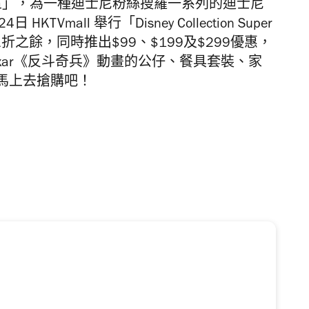
尼專區」，為一種迪士尼粉絲搜羅一系列的迪士尼
24日
HKTVmall 舉行「Disney Collection Super
三折之餘，同時推出$99、$199及$299優惠
，
xar
《反斗奇兵》動畫的公仔、餐具套裝、家
馬上去搶購吧！