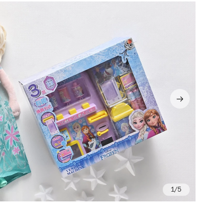
/5
Ph