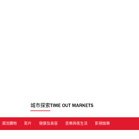
城市探索
TIME OUT MARKETS
潮流購物
影片
健康及美容
音樂與夜生活
影視娛樂