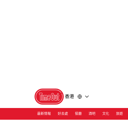
前
前
往
往
內
頁
容
尾
香港
最新情報
好去處
餐廳
酒吧
文化
旅遊