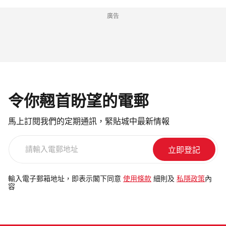
廣告
令你翹首盼望的電郵
馬上訂閱我們的定期通訊，緊貼城中最新情報
請
輸
入
電
輸入電子郵箱地址，即表示閣下同意
使用條款
細則及
私隱政策
內
容
郵
地
址