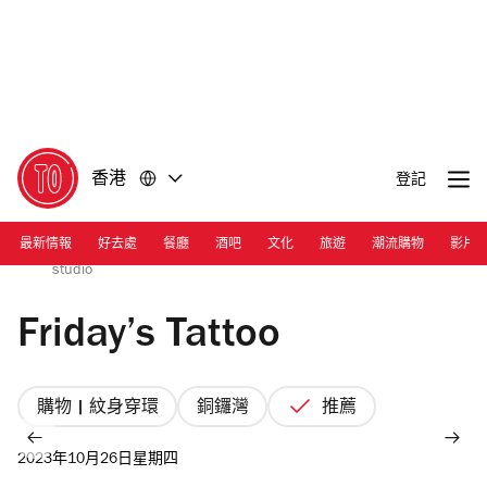
前
前
往
往
內
頁
容
尾
香港
登記
最新情報
好去處
餐廳
酒吧
文化
旅遊
潮流購物
影片
Photograph: Courtesy Friday’s Tattoo | Friday’s Tattoo
studio
Friday’s Tattoo
購物 | 紋身穿環
銅鑼灣
推薦
2023年10月26日星期四