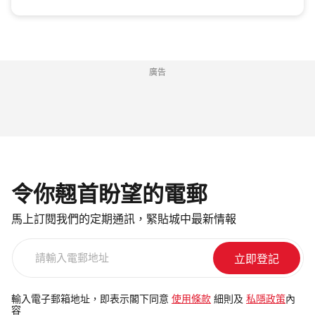
廣告
令你翹首盼望的電郵
馬上訂閱我們的定期通訊，緊貼城中最新情報
請
輸
入
電
輸入電子郵箱地址，即表示閣下同意
使用條款
細則及
私隱政策
內
容
郵