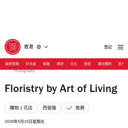
前
前
往
往
內
頁
容
尾
香港
登記
最新情報
好去處
餐廳
酒吧
文化
旅遊
潮流購物
影片
Photograph: Courtesy Floristry by Art of Living/Amore
Photography
Floristry by Art of Living
購物 | 花店
西營盤
推薦
2026年5月15日星期五