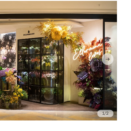
/2
Ph