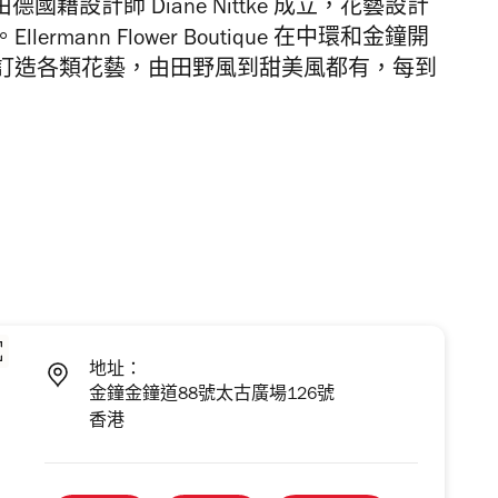
que 由德國藉設計師 Diane Nittke 成立，花藝設計
mann Flower Boutique 在中環和金鐘開
訂造各類花藝，由田野風到甜美風都有，每到
地址：
金鐘金鐘道88號太古廣場126號
香港