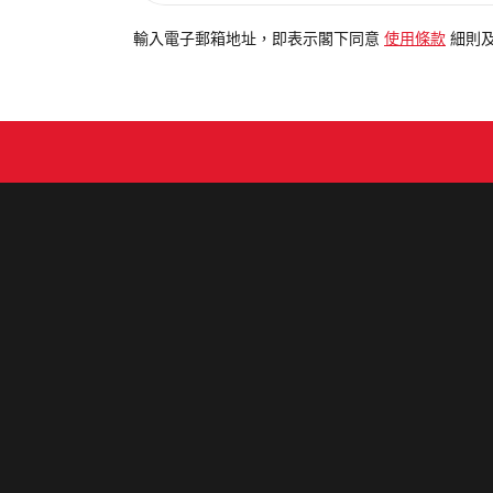
入
電
輸入電子郵箱地址，即表示閣下同意
使用條款
細則
郵
地
址