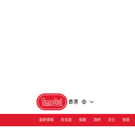
前
前
往
往
內
頁
容
尾
香港
最新情報
好去處
餐廳
酒吧
文化
旅遊