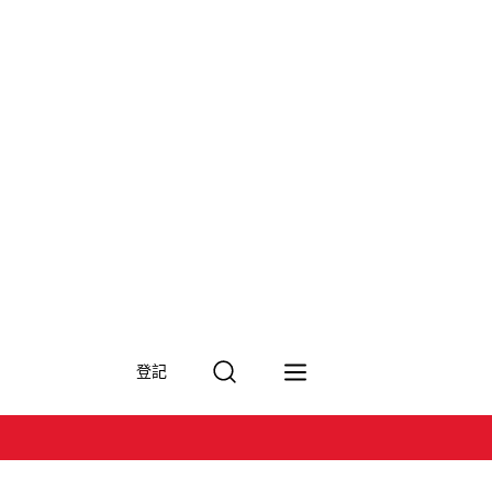
搜
登記
尋