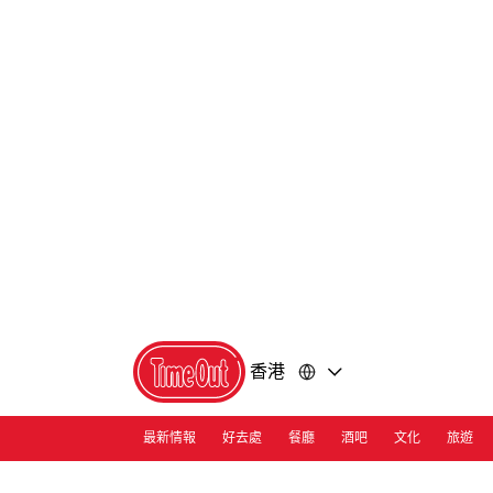
前
前
往
往
內
頁
容
尾
香港
最新情報
好去處
餐廳
酒吧
文化
旅遊