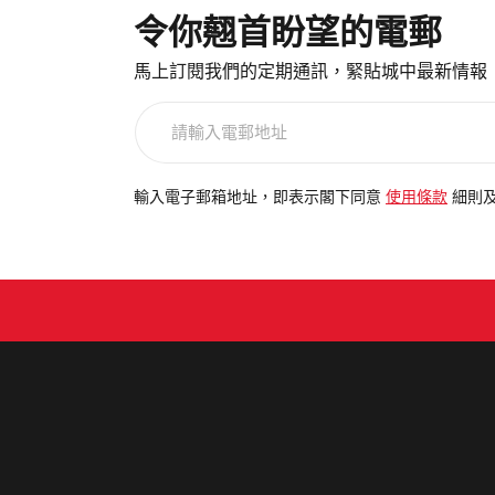
令你翹首盼望的電郵
馬上訂閱我們的定期通訊，緊貼城中最新情報
請
輸
入
電
輸入電子郵箱地址，即表示閣下同意
使用條款
細則
郵
地
址