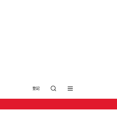
搜
登記
尋