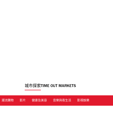
城市探索
TIME OUT MARKETS
潮流購物
影片
健康及美容
音樂與夜生活
影視娛樂