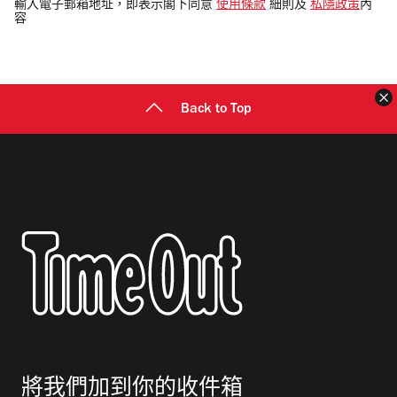
電
輸入電子郵箱地址，即表示閣下同意
使用條款
細則及
私隱政策
內
容
郵
地
址
Back to Top
將我們加到你的收件箱