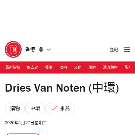
前
前
往
往
內
頁
容
尾
香港
登記
最新情報
好去處
餐廳
酒吧
文化
旅遊
潮流購物
影片
Photograph: Courtesy Dries Van Noten
Dries Van Noten (中環)
購物
中環
推薦
2026年1月27日星期二