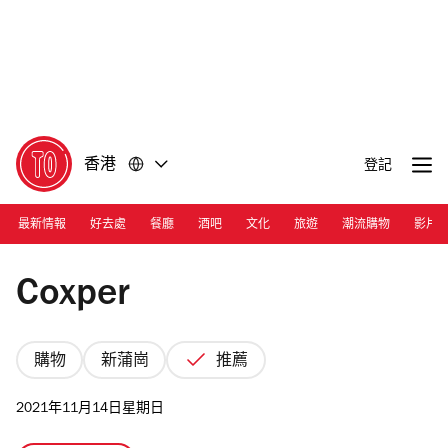
前
前
往
往
內
頁
容
尾
香港
登記
最新情報
好去處
餐廳
酒吧
文化
旅遊
潮流購物
影片
Photograph: Courtesy Coxper
Coxper
購物
新蒲崗
推薦
2021年11月14日星期日