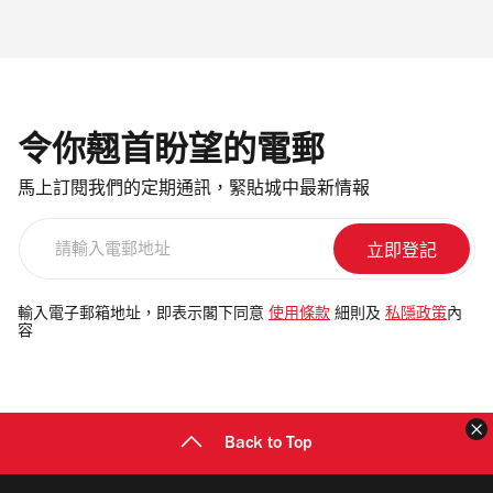
令你翹首盼望的電郵
馬上訂閱我們的定期通訊，緊貼城中最新情報
請
輸
入
電
輸入電子郵箱地址，即表示閣下同意
使用條款
細則及
私隱政策
內
容
郵
地
址
Back to Top