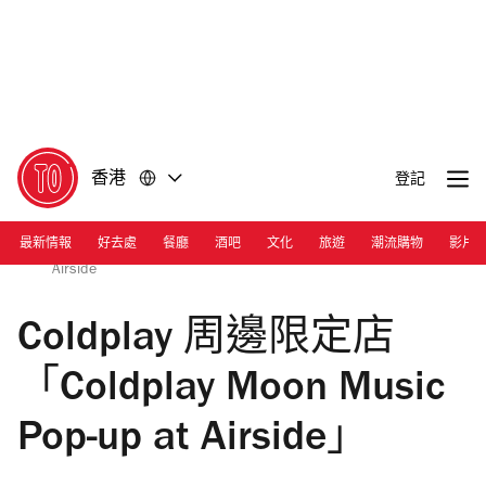
前
前
往
往
內
頁
容
尾
香港
登記
最新情報
好去處
餐廳
酒吧
文化
旅遊
潮流購物
影片
Photograph: Courtesy Coldplay Moon Music Pop-up at
Airside
Coldplay 周邊限定店
「Coldplay Moon Music
Pop-up at Airside」