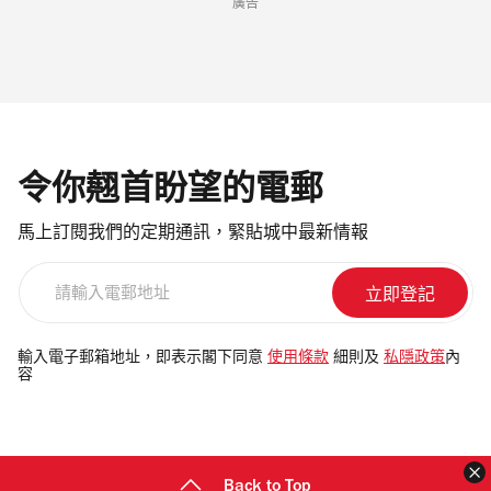
廣告
令你翹首盼望的電郵
馬上訂閱我們的定期通訊，緊貼城中最新情報
請
輸
入
電
輸入電子郵箱地址，即表示閣下同意
使用條款
細則及
私隱政策
內
容
郵
地
址
Back to Top