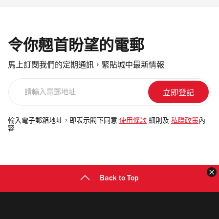
令你翹首盼望的電郵
馬上訂閱我們的定期通訊，緊貼城中最新情報
請
輸
入
電
輸入電子郵箱地址，即表示閣下同意
使用條款
細則及
私隱政策
內
容
郵
地
址
Back to Top