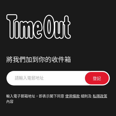
將我們加到你的收件箱
請
輸
入
電
輸入電子郵箱地址，即表示閣下同意
使用條款
細則及
私隱政策
郵
內容
地
址