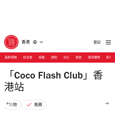
前
前
往
往
內
頁
容
尾
香港
登記
最新情報
好去處
餐廳
酒吧
文化
旅遊
潮流購物
影片
「Coco Flash Club」香
港站
購物
推薦