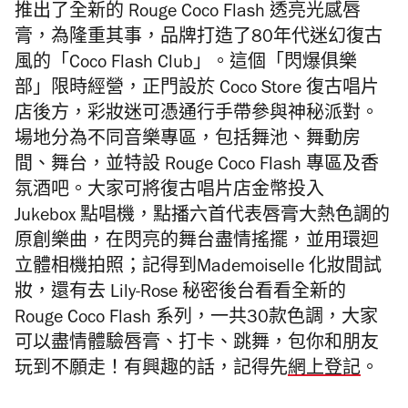
推出了全新的 Rouge Coco Flash 透亮光感唇
膏，為隆重其事，品牌打造了80年代迷幻復古
風的「Coco Flash Club」。這個「閃爆俱樂
部」限時經營，正門設於 Coco Store 復古唱片
店後方，彩妝迷可憑通行手帶參與神秘派對。
場地分為不同音樂專區，包括舞池、舞動房
間、舞台，並特設 Rouge Coco Flash 專區及香
氛酒吧。大家可將復古唱片店金幣投入
Jukebox 點唱機，點播六首代表唇膏大熱色調的
原創樂曲，在閃亮的舞台盡情搖擺，並用環迴
立體相機拍照；記得到Mademoiselle 化妝間試
妝，還有去 Lily-Rose 秘密後台看看全新的
Rouge Coco Flash 系列，一共30款色調，大家
可以盡情體驗唇膏、打卡、跳舞，包你和朋友
玩到不願走！有興趣的話，記得先
網上登記
。