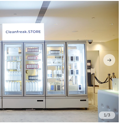
/3
Ph