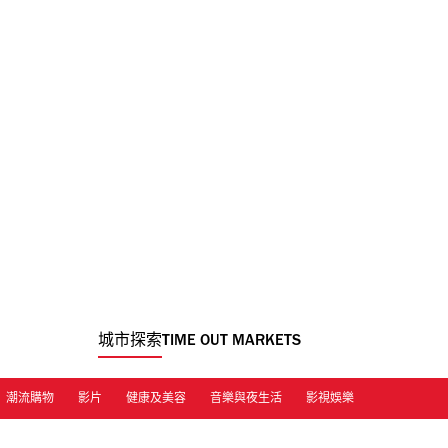
城市探索
TIME OUT MARKETS
潮流購物
影片
健康及美容
音樂與夜生活
影視娛樂