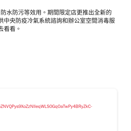
消毒殺菌、防水防污等效用。期間限定店更推出全新的
供中央防疫冷氣系統諮詢和辦公室空間消毒服
去看看。
0AeZNVQPys9XoZzNIleqWLS0GqOaTwPy4BRyZkC-