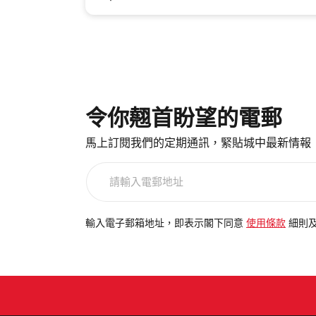
令你翹首盼望的電郵
馬上訂閱我們的定期通訊，緊貼城中最新情報
請
輸
入
電
輸入電子郵箱地址，即表示閣下同意
使用條款
細則
郵
地
址