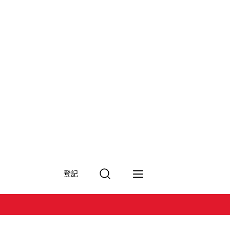
搜
登記
尋