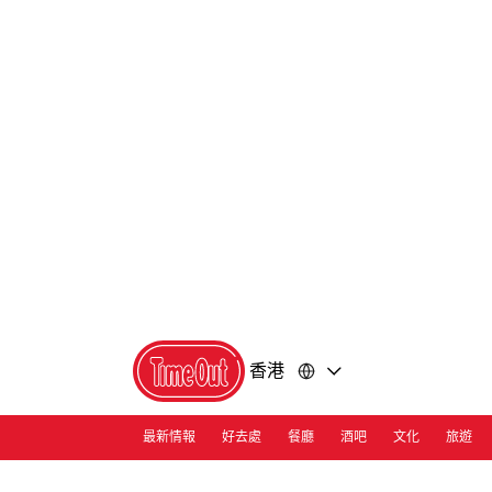
前
前
往
往
內
頁
容
尾
香港
最新情報
好去處
餐廳
酒吧
文化
旅遊