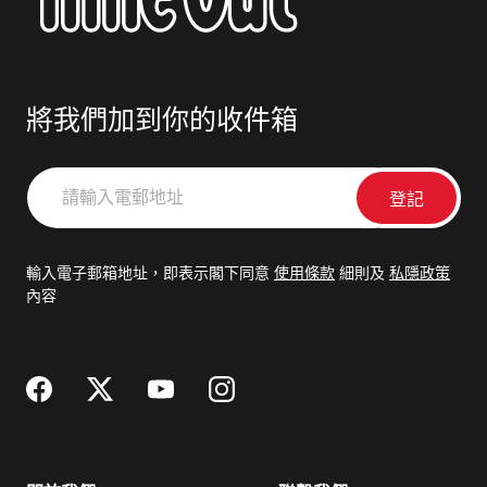
將我們加到你的收件箱
請
輸
入
電
輸入電子郵箱地址，即表示閣下同意
使用條款
細則及
私隱政策
郵
內容
地
址