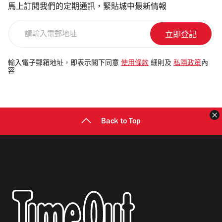
馬上訂閱我們的定期通訊，緊貼城中最新情報
請
輸
入
電
輸入電子郵箱地址，即表示閣下同意
使用條款
細則及
私隱政策
內
容
郵
地
址
Back to Top