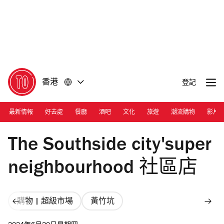
前
前
往
往
內
頁
容
尾
香港
登記
最新情報
好去處
餐廳
酒吧
文化
旅遊
潮流購物
影片
Photograph: Ann Chiu
The Southside city'super
neighbourhood 社區店
購物 | 超級市場
黃竹坑