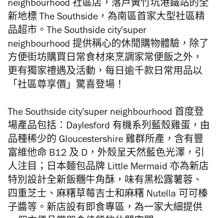
neighbourhood
社區店，落戶
黃竹坑港鐵站的全
新地標 The Southside，為
南區首家大型社區精
品超市。The Southside
city
'super
neighbourhood
提供稱心的休閒購物體驗，除了
方便街坊購買日常食材來烹調家常便飯之外，
更有獨家禮遇及活動，每日逾千款日常用品以
「社區尊享價」驚喜登場！
The Southside
city
'super neighbourhood
首度登
場產品包括：
Daylesford
有機系列藍殼雞蛋，
由
品種稀少的
Gloucestershire
雞群所產，
含有豐
富維他命
B12
及
D
，外
殼呈天然藍色光澤，引
人注目；
日本麵包品牌
Little Mermaid
亦為新店
特別設計全新飯糰牛角酥，味有黑松露薯蓉、
四重芝士、麻糬草莓吉士和麻糬 Nutella 可可榛
子醬等。
新店設有即食專區，為一家大細提供