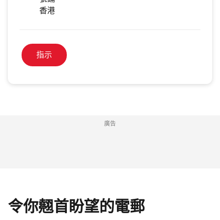
號鋪
香港
指示
廣告
令你翹首盼望的電郵