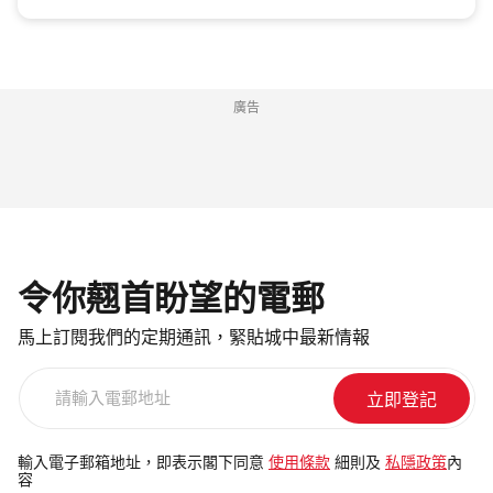
廣告
令你翹首盼望的電郵
馬上訂閱我們的定期通訊，緊貼城中最新情報
請
輸
入
電
輸入電子郵箱地址，即表示閣下同意
使用條款
細則及
私隱政策
內
容
郵