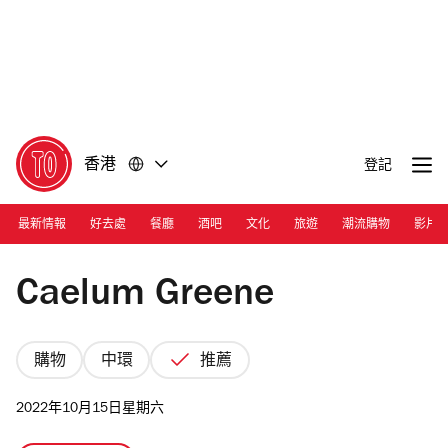
前
前
往
往
內
頁
容
尾
香港
登記
最新情報
好去處
餐廳
酒吧
文化
旅遊
潮流購物
影片
Photograph: Courtesy Caelum Greene
Caelum Greene
購物
中環
推薦
2022年10月15日星期六