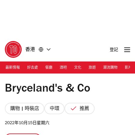
前
前
往
往
內
頁
容
尾
香港
登記
最新情報
好去處
餐廳
酒吧
文化
旅遊
潮流購物
影片
Photograph: Courtesy Bryceland's & Co
Bryceland's & Co
購物 | 時裝店
中環
推薦
2022年10月15日星期六