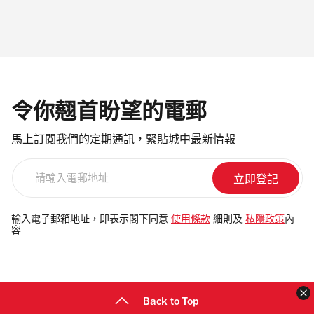
令你翹首盼望的電郵
馬上訂閱我們的定期通訊，緊貼城中最新情報
請
輸
入
電
輸入電子郵箱地址，即表示閣下同意
使用條款
細則及
私隱政策
內
容
郵
地
址
Back to Top