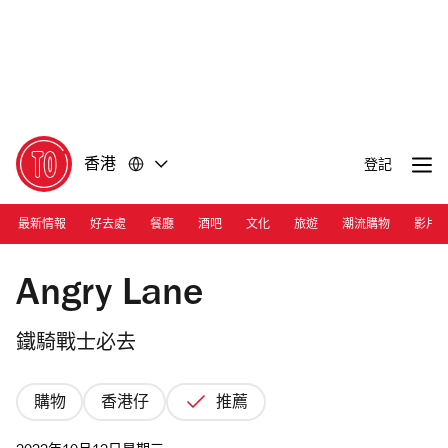
前
前
往
往
內
頁
容
尾
香港
登記
最新情報
好去處
餐廳
酒吧
文化
旅遊
潮流購物
影片
Photograph: Courtesy Angry Lane
Angry Lane
鐵騎戰士必去
購物
香港仔
推薦