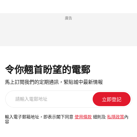
廣告
令你翹首盼望的電郵
馬上訂閱我們的定期通訊，緊貼城中最新情報
請
輸
入
電
輸入電子郵箱地址，即表示閣下同意
使用條款
細則及
私隱政策
內
容
郵
地