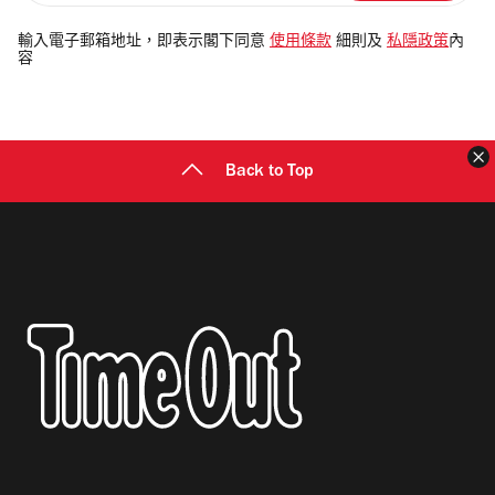
入
電
輸入電子郵箱地址，即表示閣下同意
使用條款
細則及
私隱政策
內
容
郵
地
址
Back to Top