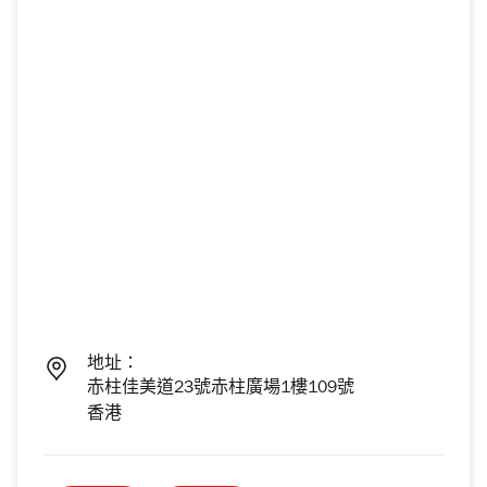
地址：
赤柱佳美道23號赤柱廣場1樓109號
香港