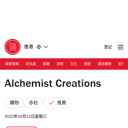
前
前
往
往
內
頁
容
尾
香港
登記
最新情報
好去處
餐廳
酒吧
文化
旅遊
潮流購物
影片
Photograph: Courtesy Alchemist Creations
Alchemist Creations
購物
赤柱
推薦
2022年10月12日星期三