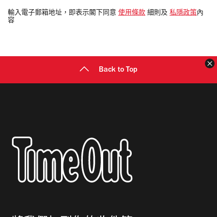
電
輸入電子郵箱地址，即表示閣下同意
使用條款
細則及
私隱政策
內
容
郵
地
址
Back to Top