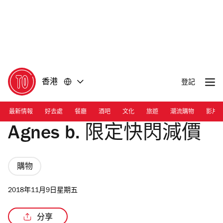
前
前
往
往
內
頁
容
尾
香港
登記
最新情報
好去處
餐廳
酒吧
文化
旅遊
潮流購物
影片
Agnes b. 限定快閃減價
購物
2018年11月9日星期五
分享