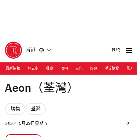
前
前
往
往
內
頁
容
尾
香港
登記
最新情報
好去處
餐廳
酒吧
文化
旅遊
潮流購物
影片
Photograph: Courtesy Aeon HK
Aeon（荃灣）
購物
荃灣
2020年5月29日星期五