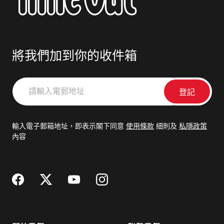
將我們加到你的收件箱
請
輸
入
電
輸入電子郵箱地址，即表示閣下同意
使用條款
細則及
私隱政策
郵
內容
地
址