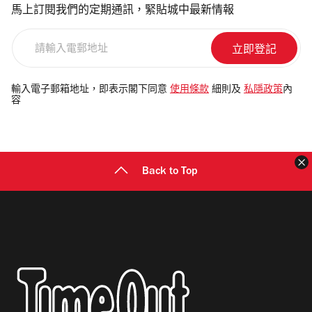
馬上訂閱我們的定期通訊，緊貼城中最新情報
請
輸
入
電
輸入電子郵箱地址，即表示閣下同意
使用條款
細則及
私隱政策
內
容
郵
地
址
Back to Top