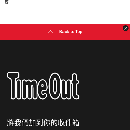
容
郵
地
址
Back to Top
將我們加到你的收件箱