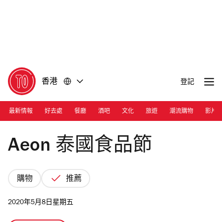
前
前
往
往
內
頁
容
尾
香港
登記
最新情報
好去處
餐廳
酒吧
文化
旅遊
潮流購物
影片
Photograph: Courtesy Aeon Stores HK
Aeon 泰國食品節
購物
推薦
2020年5月8日星期五