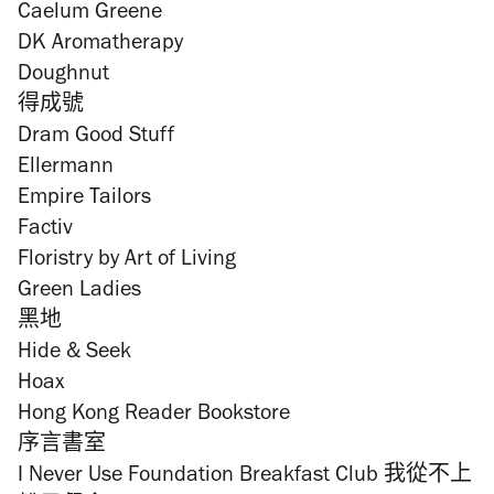
Caelum Greene
DK Aromatherapy
Doughnut
得成號
Dram Good Stuff
Ellermann
Empire Tailors
Factiv
Floristry by Art of Living
Green Ladies
黑地
Hide & Seek
Hoax
Hong Kong Reader Bookstore
序言書室
I Never Use Foundation Breakfast Club 我從不上