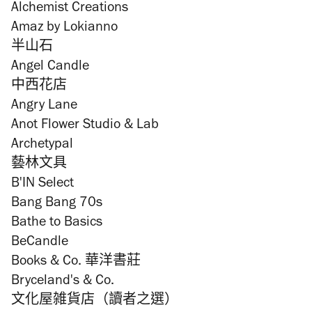
Alchemist Creations
Amaz by Lokianno
半山石
Angel Candle
中西花店
Angry Lane
Anot Flower Studio & Lab
Archetypal
藝林文具
B'IN Select
Bang Bang 70s
Bathe to Basics
BeCandle
Books & Co. 華洋書莊
Bryceland's & Co.
文化屋雑貨店（讀者之選）