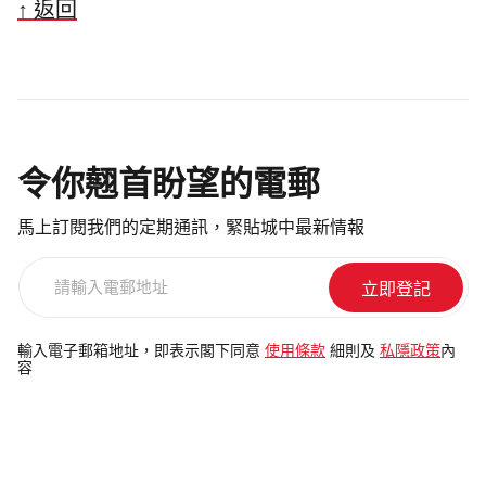
↑ 返回
令你翹首盼望的電郵
馬上訂閱我們的定期通訊，緊貼城中最新情報
請
輸
入
電
輸入電子郵箱地址，即表示閣下同意
使用條款
細則及
私隱政策
內
容
郵
地
址