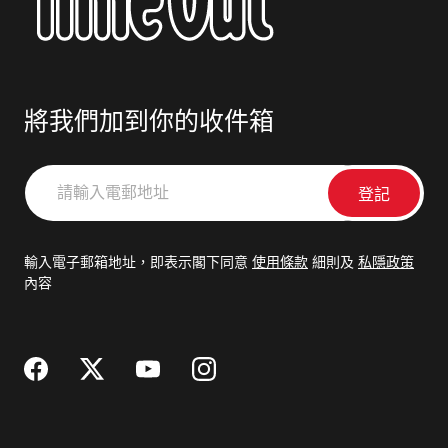
將我們加到你的收件箱
請
輸
入
電
輸入電子郵箱地址，即表示閣下同意
使用條款
細則及
私隱政策
郵
內容
地
址