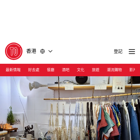
前
前
往
往
內
頁
容
尾
香港
登記
最新情報
好去處
餐廳
酒吧
文化
旅遊
潮流購物
影片