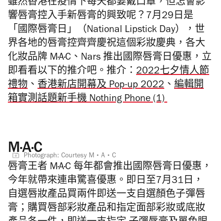
雖然香港在疫情下每天都要戴口罩，但怎會影
響唇膏控入手新唇膏的興致呢？7月29日是
「國際唇膏日」（National Lipstick Day），世
界各地的唇膏控齊齊慶祝這個彩妝慶典，各大
化妝品牌 M·A·C、Nars 推出國際唇膏日優惠，立
即看看以下的推介吧。推介：
2022七夕情人節
禮物
、
香港新店開幕及 Pop-up 2022
、
編輯開
箱實測話題新手機 Nothing Phone (1)
M·A·C
Photograph: Courtesy M‧A‧C
唇膏王者 M·A·C 每年都會推出國際唇膏日優惠，
今年就帶來連串驚喜優惠。即日至7月31日，
自選唇妝產品買兩件即送一支自選顏色子彈唇
膏；購買唇部彩妝產品和指定面部彩妝或底妝