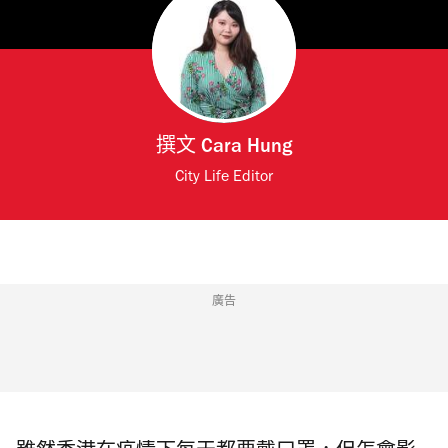
撰文
Cara Hung
City Life Editor
廣告