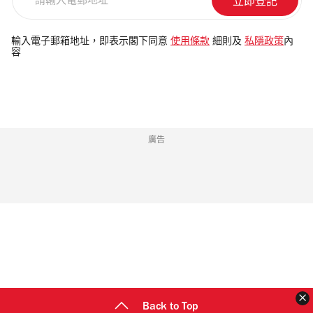
輸
入
電
輸入電子郵箱地址，即表示閣下同意
使用條款
細則及
私隱政策
內
容
郵
地
址
廣告
Back to Top