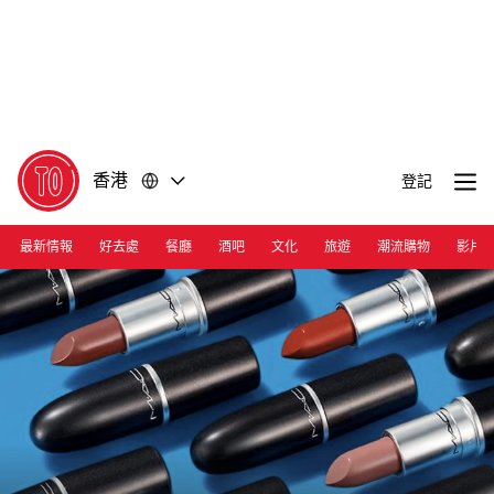
前
前
往
往
內
頁
容
尾
香港
登記
最新情報
好去處
餐廳
酒吧
文化
旅遊
潮流購物
影片