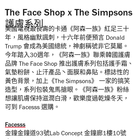
The Face Shop x The Simpsons
護膚系列
美國電視最長壽的卡通《阿森一族》紅足三十
年，風格幽默諷刺，十六年前便預言 Donald
Trump 會成為美國總統，神劇稱號非它莫屬。
今年踏入30週年，《阿森一族》聯乘韓國護膚
品牌 The Face Shop 推出護膚系列包括護手霜、
氣墊粉餅、止汗產品丶面膜和鼻貼。標誌性的
黃色背景，加上
《
The Simpsons
》
一家的搞笑
造型，系列包裝鬼馬搶眼。《阿森一族》粉絲
想讓肌膚保持滋潤白滑，歡樂度過乾燥冬天，
可到
Facesss
選購。
Facesss
金鐘金鐘道93號Lab Concept 金鐘廊1樓10號