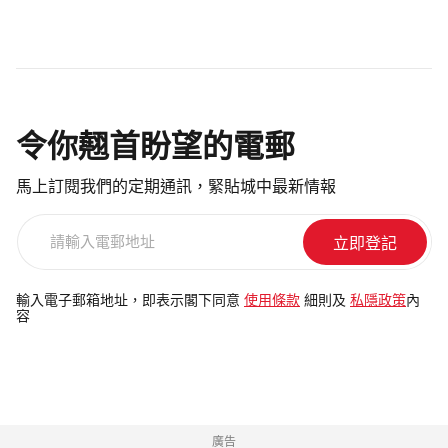
令你翹首盼望的電郵
馬上訂閱我們的定期通訊，緊貼城中最新情報
請
輸
入
電
輸入電子郵箱地址，即表示閣下同意
使用條款
細則及
私隱政策
內
容
郵
地
址
廣告