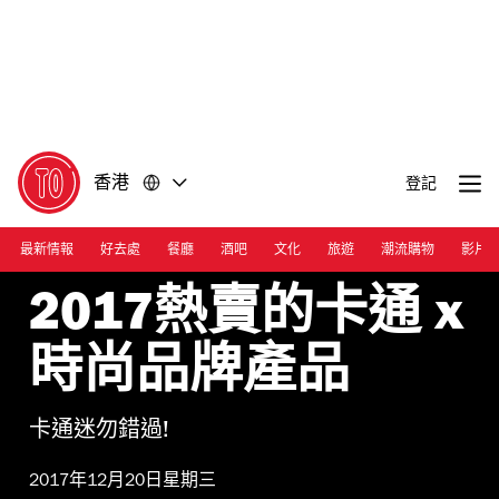
前
前
往
往
內
頁
容
尾
香港
登記
最新情報
好去處
餐廳
酒吧
文化
旅遊
潮流購物
影片
2017熱賣的卡通 x
時尚品牌產品
卡通迷勿錯過!
2017年12月20日星期三