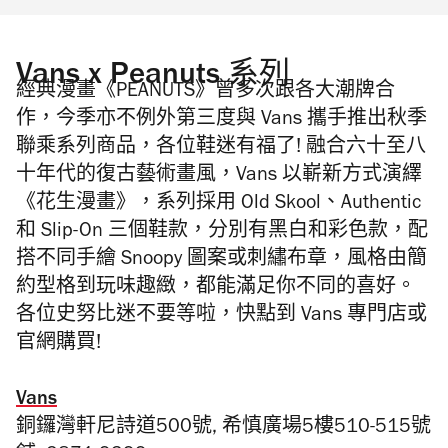
Vans x Peanuts 系列
經典漫畫《PEANUTS》曾多次跟各大潮牌合
作，今季亦不例外第三度與 Vans 攜手推出秋季
聯乘系列商品，各位鞋迷有福了! 融合六十至八
十年代的復古藝術畫風，Vans 以嶄新方式演繹
《花生漫畫》，系列採用 Old Skool、Authentic
和 Slip-On 三個鞋款，分別有黑白和彩色款，配
搭不同手繪 Snoopy 圖案或刺繡布章，風格由簡
約型格到玩味趣緻，都能滿足你不同的喜好。
各位史努比迷不要等啦，快點到 Vans 專門店或
官網購買!
Vans
銅鑼灣軒尼詩道500號, 希慎廣場5樓510-515號