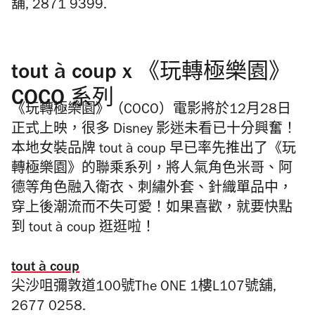
舖, 2871 9399.
tout à coup x 《玩轉極樂園》
COCO 系列
《玩轉極樂園》（
COCO
）電影將於
12
月
28
日
正式上映，很多
Disney
影迷未看已十分興奮！
本地女裝品牌
tout à coup
早已率先推出了《玩
轉極樂園》的聯乘系列，
將人氣角色米哥、阿
德等角色融入衛衣、刺繡外套、針織單品中，
穿上後潮流而不失可愛！如果喜歡，就要快點
到
tout à coup
逛逛啦！
tout à coup
尖沙咀彌敦道100號The ONE 1樓
L107
號舖
,
2677 0258.