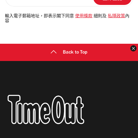
輸
入
電
輸入電子郵箱地址，即表示閣下同意
使用條款
細則及
私隱政策
內
容
郵
地
址
Back to Top