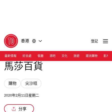
前
前
往
往
內
頁
容
尾
香港
登記
最新情報
好去處
餐廳
酒吧
文化
旅遊
潮流購物
影片
馬莎百貨
購物
尖沙咀
2020年2月11日星期二
分享