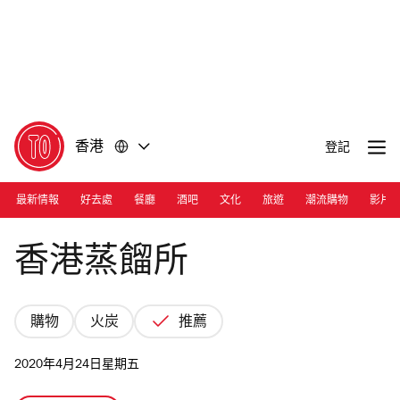
前
前
往
往
內
頁
容
尾
香港
登記
最新情報
好去處
餐廳
酒吧
文化
旅遊
潮流購物
影片
Photograph: Courtesy Hong Kong Distillery
香港蒸餾所
購物
火炭
推薦
2020年4月24日星期五