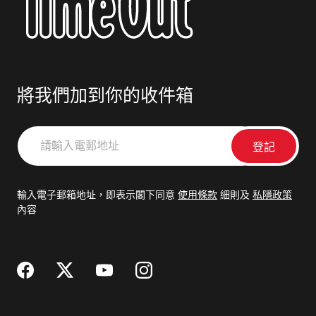
將我們加到你的收件箱
請
輸
入
電
輸入電子郵箱地址，即表示閣下同意
使用條款
細則及
私隱政策
郵
內容
地
址