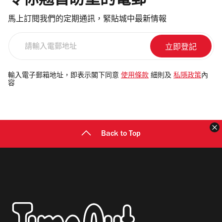
令你翹首盼望的電郵
馬上訂閱我們的定期通訊，緊貼城中最新情報
請
輸
入
電
輸入電子郵箱地址，即表示閣下同意
使用條款
細則及
私隱政策
內
容
郵
地
址
Back to Top