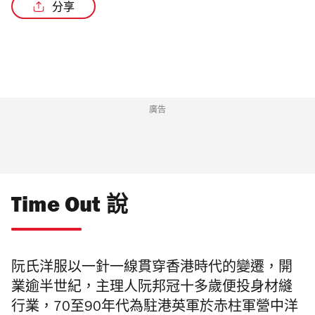
分享
/4
廣告
Time Out 說
阮氏洋服以一針一線貫穿香港時代的變遷，開
業逾半世紀，主理人阮邦冠十多歲便投身材縫
行業，70
至
90
年代為駐港英軍於赤柱軍營中洋