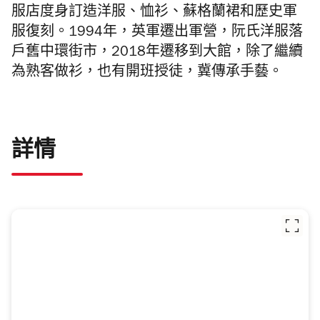
服店度身訂造洋服、恤衫、蘇格蘭裙和歷史軍
服復刻。
1994
年，英軍遷出軍營，阮氏洋服落
戶舊中環街市，
2018
年遷移到大館，除了繼續
為熟客做衫，也有開班授徒，冀傳承手藝。
詳情