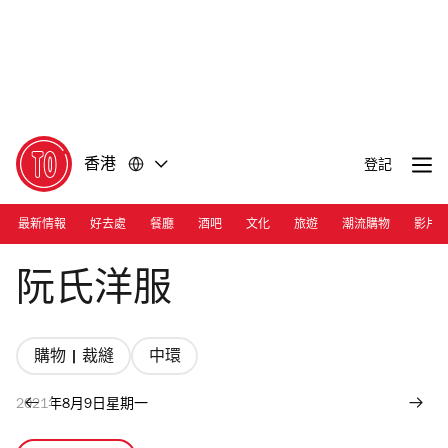
前
前
往
往
內
頁
容
尾
香港
登記
最新情報
好去處
餐廳
酒吧
文化
旅遊
潮流購物
影片
Photograph: Calvin Sit
阮氏洋服
購物 | 裁縫
中環
2021年8月9日星期一