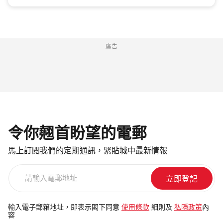
廣告
令你翹首盼望的電郵
馬上訂閱我們的定期通訊，緊貼城中最新情報
請
輸
入
電
輸入電子郵箱地址，即表示閣下同意
使用條款
細則及
私隱政策
內
容
郵