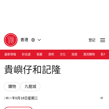
前
前
往
往
內
頁
容
尾
香港
登記
最新情報
好去處
餐廳
酒吧
文化
旅遊
潮流購物
影片
Photograph: Ann Chiu
貴嶼仔和記隆
購物
九龍城
2024年9月18日星期三