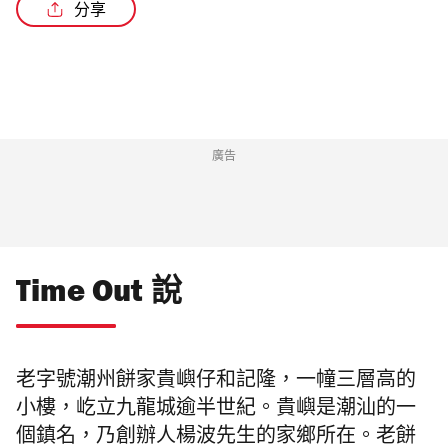
分享
/4
廣告
Time Out 說
老字號潮州餅家貴嶼仔和記隆，
一幢三層高的
小樓，屹立
九龍城
逾半世紀。
貴嶼是潮汕的一
個鎮名，乃創辦人
楊波先生的
家鄉所在。老餅