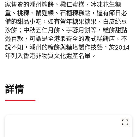
家售賣的
潮州
糖餅、
欖仁齋糕、
冰凍花生糖
重、桃粿、鼠麴粿、石榴粿
糕點，還有節日必
備的甜品小吃，如有賀年糖果糖果、白皮綠豆
沙餅；中秋五仁月餅、芋蓉月餅等，
糕餅甜點
過百款，可謂
是全港最齊全的潮式糕餅店。
不
說不知，潮州的糖餅與糖塔製作技藝，於2014
年列入香港非物質文化遺產名單。
詳情