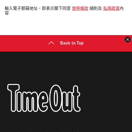
入
電
輸入電子郵箱地址，即表示閣下同意
使用條款
細則及
私隱政策
內
容
郵
地
址
Back to Top