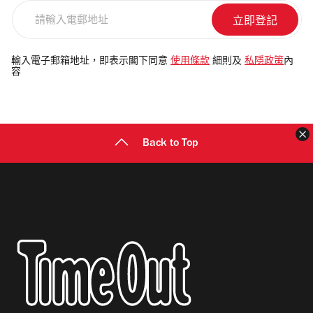
請
輸
入
電
輸入電子郵箱地址，即表示閣下同意
使用條款
細則及
私隱政策
內
容
郵
地
址
Back to Top