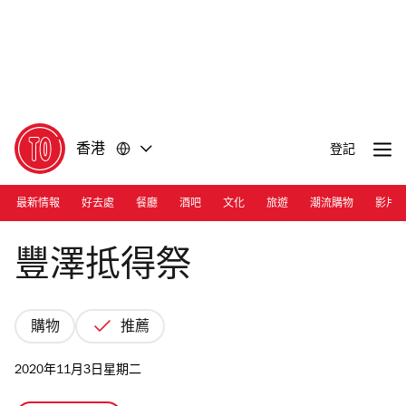
前
前
往
往
內
頁
容
尾
香港
登記
最新情報
好去處
餐廳
酒吧
文化
旅遊
潮流購物
影片
Photograph: Courtesy fortress.com
豐澤抵得祭
購物
推薦
2020年11月3日星期二