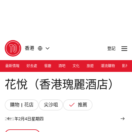
前
前
往
往
內
頁
容
尾
香港
登記
最新情報
好去處
餐廳
酒吧
文化
旅遊
潮流購物
影片
Photograph: Courtesy Blooms and Blossoms
花悅（香港瑰麗酒店）
購物 | 花店
尖沙咀
推薦
2021年2月4日星期四