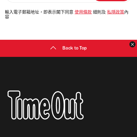
入
電
輸入電子郵箱地址，即表示閣下同意
使用條款
細則及
私隱政策
內
容
郵
地
址
Back to Top