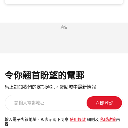
廣告
令你翹首盼望的電郵
馬上訂閱我們的定期通訊，緊貼城中最新情報
請
輸
入
電
輸入電子郵箱地址，即表示閣下同意
使用條款
細則及
私隱政策
內
容
郵