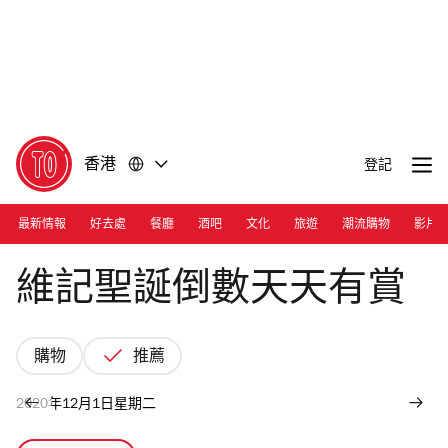
前
前
往
往
內
頁
容
尾
香港
登記
最新情報
好去處
餐廳
酒吧
文化
旅遊
潮流購物
影片
Photograph: Courtesy Kowloon Dairy
維記聖誕倒數天天有賞
購物
推薦
2020年12月1日星期二