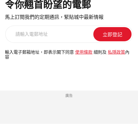
令你翹首盼望的電郵
馬上訂閱我們的定期通訊，緊貼城中最新情報
請
輸
入
電
輸入電子郵箱地址，即表示閣下同意
使用條款
細則及
私隱政策
內
容
郵
地
址
廣告