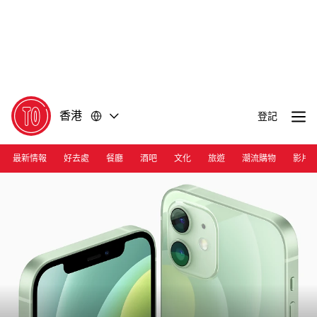
前
前
往
往
內
頁
容
尾
香港
登記
最新情報
好去處
餐廳
酒吧
文化
旅遊
潮流購物
影片