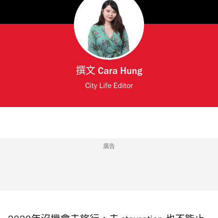
撰文
Cara Hung
City Life Editor
廣告