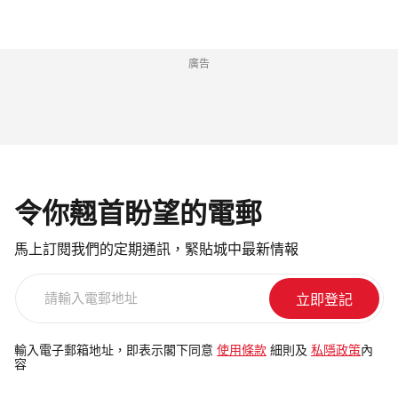
廣告
令你翹首盼望的電郵
馬上訂閱我們的定期通訊，緊貼城中最新情報
請
輸
入
電
輸入電子郵箱地址，即表示閣下同意
使用條款
細則及
私隱政策
內
容
郵
地