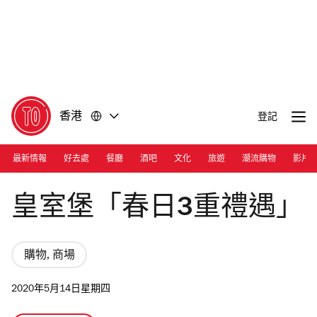
前
前
往
往
內
頁
容
尾
香港
登記
最新情報
好去處
餐廳
酒吧
文化
旅遊
潮流購物
影片
Photograph: Courtesy Windsor House
皇室堡「春日3重禮遇」
購物, 商場
2020年5月14日星期四