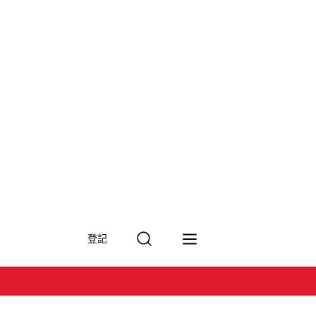
搜
登記
尋