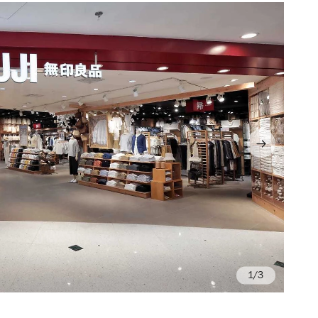
/3
Ph