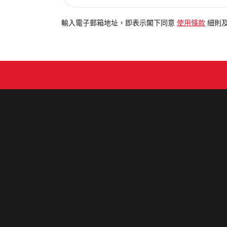
入
電
輸入電子郵箱地址，即表示閣下同意
使用條款
細則
郵
地
址