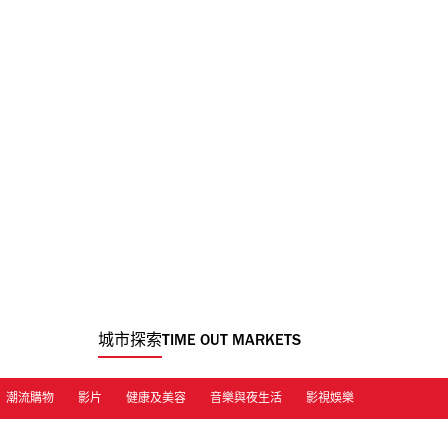
城市探索
TIME OUT MARKETS
潮流購物
影片
健康及美容
音樂與夜生活
影視娛樂