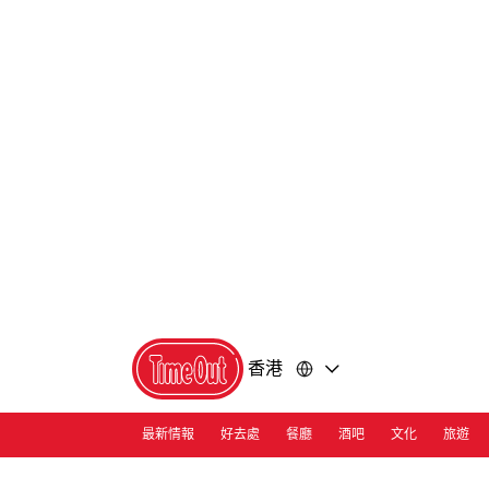
前
前
往
往
內
頁
容
尾
香港
最新情報
好去處
餐廳
酒吧
文化
旅遊