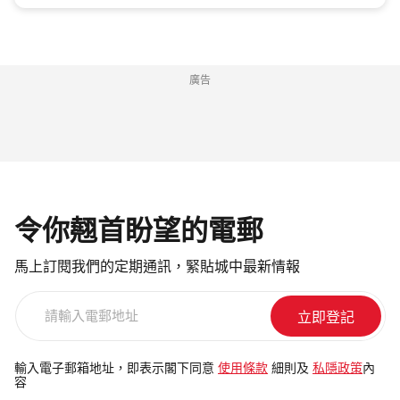
廣告
令你翹首盼望的電郵
馬上訂閱我們的定期通訊，緊貼城中最新情報
請
輸
入
電
輸入電子郵箱地址，即表示閣下同意
使用條款
細則及
私隱政策
內
容
郵