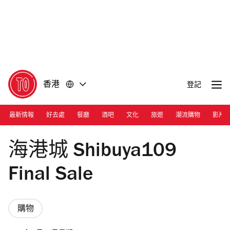
前
前
往
往
內
頁
容
尾
香港
登記
最新情報
好去處
餐廳
酒吧
文化
旅遊
潮流購物
影片
Photograph: Courtesy Shibuya109
海港城 Shibuya109
Final Sale
購物