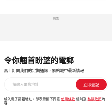
廣告
令你翹首盼望的電郵
馬上訂閱我們的定期通訊，緊貼城中最新情報
請
輸
入
電
輸入電子郵箱地址，即表示閣下同意
使用條款
細則及
私隱政策
內
容
郵
地