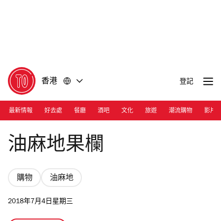
前
前
往
往
內
頁
容
尾
香港
登記
最新情報
好去處
餐廳
酒吧
文化
旅遊
潮流購物
影片
Photograph: Nicholas Wong
油麻地果欄
購物
油麻地
2018年7月4日星期三