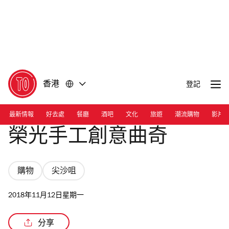
前
前
往
往
內
頁
容
尾
香港
登記
最新情報
好去處
餐廳
酒吧
文化
旅遊
潮流購物
影片
榮光手工創意曲奇
購物
尖沙咀
2018年11月12日星期一
分享