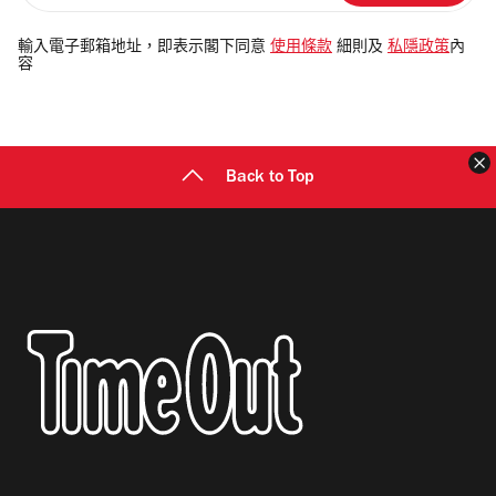
入
電
輸入電子郵箱地址，即表示閣下同意
使用條款
細則及
私隱政策
內
容
郵
地
址
Back to Top