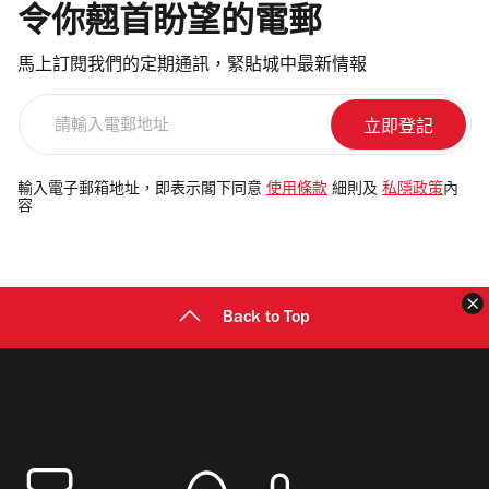
令你翹首盼望的電郵
馬上訂閱我們的定期通訊，緊貼城中最新情報
請
輸
入
電
輸入電子郵箱地址，即表示閣下同意
使用條款
細則及
私隱政策
內
容
郵
地
址
Back to Top