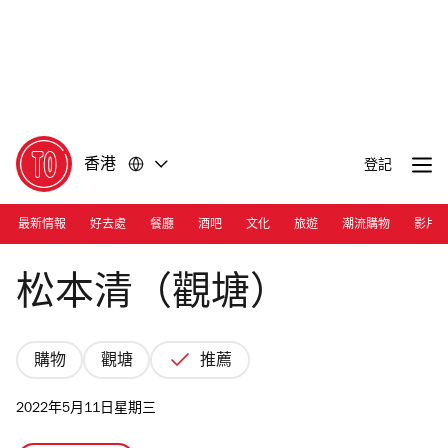
前
前
往
往
內
頁
容
尾
香港
登記
最新情報
好去處
餐廳
酒吧
文化
旅遊
潮流購物
影片
Photograph: Courtesy Matsumoto Kiyoshi HK
松本清（觀塘）
購物
觀塘
推薦
2022年5月11日星期三