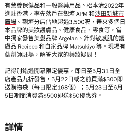
有營養保健品和一般醫藥用品。松本清2022年
進駐香港，率先落戶在觀塘 APM 和
沙田新城市
廣場
。觀塘分店
佔地超過3,500呎，帶來多個日
本品牌的美妝護膚品、健康食品、零食等，當
中獨家發售美髮品牌
A
rgelan
、針對敏感肌的護
膚品
Recipeo 和
自家品牌 Matsukiyo 等。現場有
藥劑師駐場，解答大家的藥妝疑問！
記得別錯過開幕限定優惠，即日至5月31日全
店產品九折發售，5月22日或之前買滿$300即
送購物袋（每日限定168個）；5月23日至6月
5日期間消費滿$500即送$50優惠券。
詳情