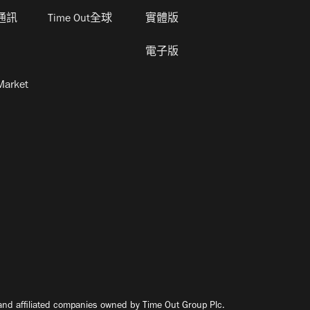
通訊
Time Out全球
實體版
電子版
Market
nd affiliated companies owned by Time Out Group Plc.