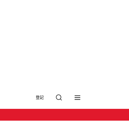
搜
登記
尋