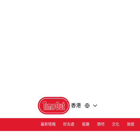
前
前
往
往
內
頁
容
尾
香港
最新情報
好去處
餐廳
酒吧
文化
旅遊