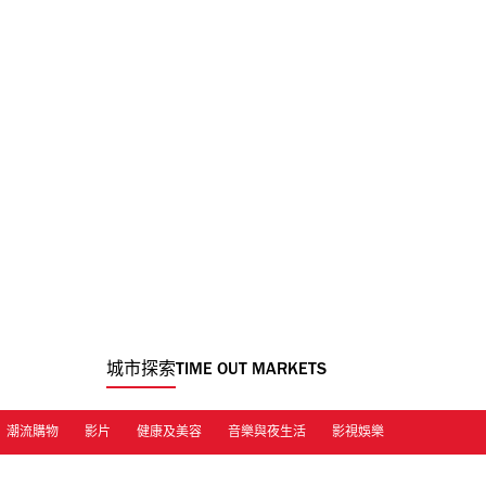
城市探索
TIME OUT MARKETS
潮流購物
影片
健康及美容
音樂與夜生活
影視娛樂