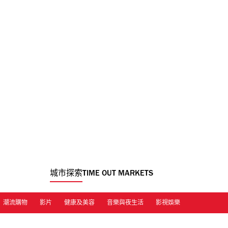
城市探索
TIME OUT MARKETS
潮流購物
影片
健康及美容
音樂與夜生活
影視娛樂