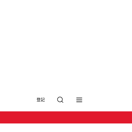
搜
登記
尋