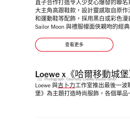
直子合作打造令人少女心爆發的聯名系列。
大主角高跟鞋款，設計靈感取自原作
和運動鞋等配飾，採用黑白或彩色漫
Sailor Moon 與禮服幪面俠親吻的經
查看更多
Loewe x《哈爾移動城
Photograph: Courtesy Loewe/Studio Ghibl
Loewe 與
吉卜力
工作室推出最後一波
堡》為主題打造時尚服飾，各個單品