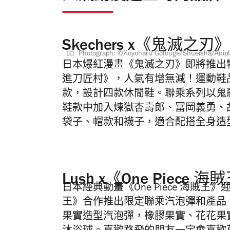
Skechers x《鬼滅之刃
Photograph: ©Koyoharu Gotouge/Shueisha/Anipl
日本爆紅漫畫《鬼滅之刃》即將推出
進刀匠村》，人氣有增無減！運動鞋
款，設計四款休閒鞋。聯乘系列以鬼
鞋款中加入煉獄杏壽郎、冨岡義勇、
袋子、帽款和襪子，適合配搭全身造
Lush x《One Piece 海
日本經典動畫《One Piece 海賊王》
王》合作推出限定聯乘汽泡彈和產品
果實造型汽泡彈，橡膠果實、花花果