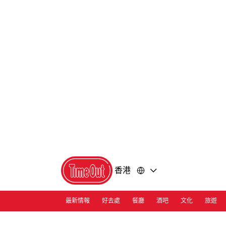
前
前
往
往
內
頁
容
尾
香港
最新情報
好去處
餐廳
酒吧
文化
旅遊