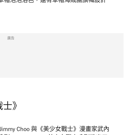
草帽泡泡浴芭，還有草帽海賊團旗幟設計
廣告
女戰士》
，Jimmy Choo 與《美少女戰士》漫畫家武內