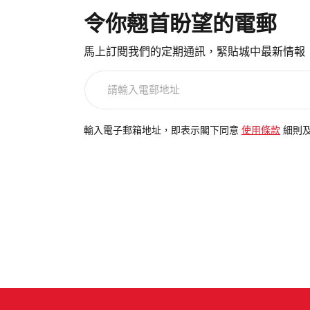
令你翹首盼望的電郵
馬上訂閱我們的定期通訊，緊貼城中最新情報
請
輸
入
電
輸入電子郵箱地址，即表示閣下同意
使用條款
細則
郵
地
址