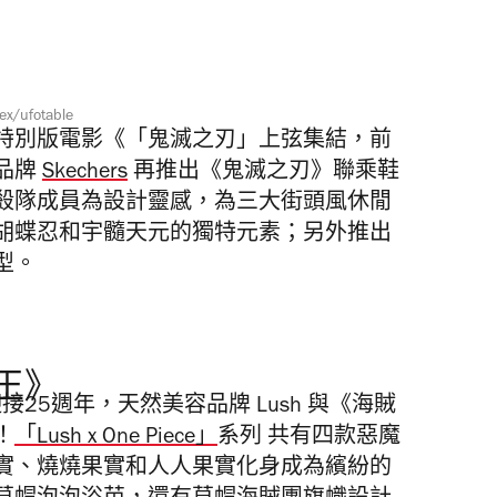
》
ex/ufotable
特別版電影《「鬼滅之刃」上弦集結，前
品牌
Skechers
再推出《鬼滅之刃》聯乘鞋
殺隊成員為設計靈感，為
三大街頭風休閒
胡蝶忍和
宇髓天元的獨特元素；另外推出
型。
賊王》
迎接25週年，天然美容品牌 Lush 與《海賊
！
「Lush x One Piece」
系列 共有四款惡魔
實、燒燒果實和人人果實化身成為繽紛的