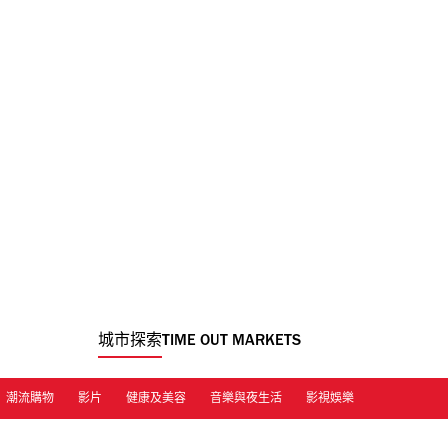
城市探索
TIME OUT MARKETS
潮流購物
影片
健康及美容
音樂與夜生活
影視娛樂