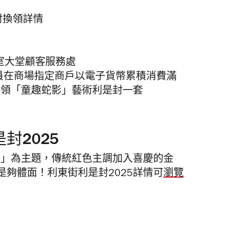
年利是封換領詳情
公室大堂顧客服務處
lace 會員在商場指定商戶以電子貨幣累積消費滿
換領「童趣蛇影」藝術利是封一套
封2025
海」為主題，傳統紅色主調加入喜慶的金
是夠體面！利東街
利是封2025詳情可
瀏覽