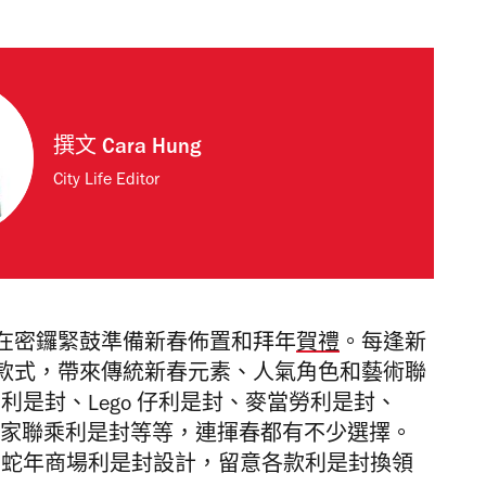
撰文
Cara Hung
City Life Editor
在密鑼緊鼓準備新春佈置和拜年
賀禮
。每逢新
款式，帶來傳統新春元素、人氣角色和藝術聯
a 利是封、Lego 仔利是封、麥當勞利是封、
藝術家聯乘利是封等等，連揮春都有不少選擇。
看蛇年商場利是封設計，留意各款利是封換領