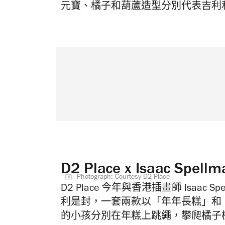
元寶、橘子和
葫蘆造型分別
代表吉利
D2 Place x Isaac Sp
Photograph: Courtesy D2 Place
D2
Place 今年與香港插畫師 Isa
ac 
利是封，一套
兩款以「年年長糕」和
的小孩分別在年糕上跳繩，攀爬橘子