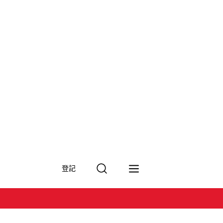
搜
登記
尋