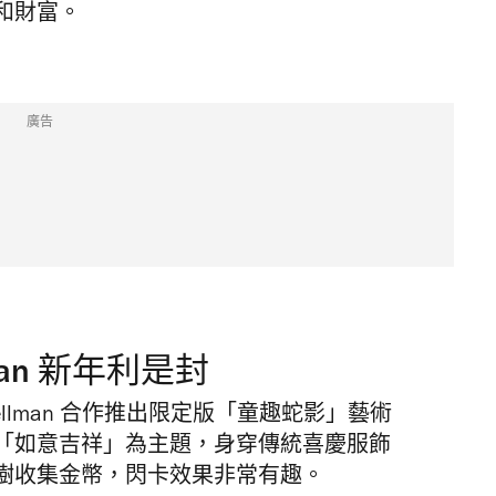
和財富。
廣告
ellman 新年利是封
Spellman 合作推出限定版「童趣蛇影」藝術
「
如意吉祥」為主題
，身穿傳統喜慶服飾
樹收
集
金幣，閃卡效果非常有趣。