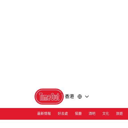
前
前
往
往
內
頁
容
尾
香港
最新情報
好去處
餐廳
酒吧
文化
旅遊