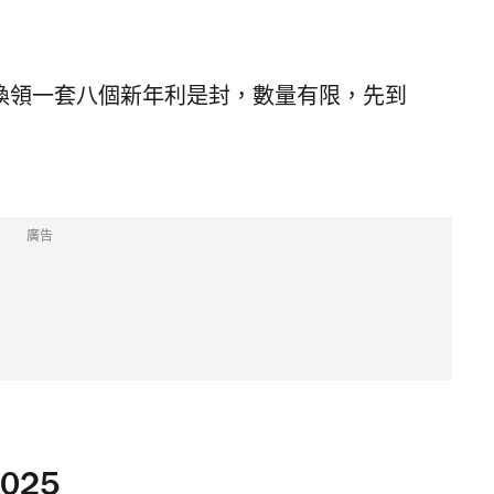
日
分換領一套八個新年利是封，數量有限，先到
廣告
25