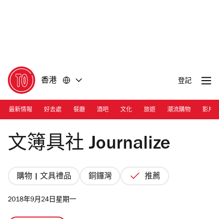
前
前
往
往
內
頁
容
尾
香港
登記
最新情報
好去處
餐廳
酒吧
文化
旅遊
潮流購物
影片
Photograph: Calvin Sit
文簿具社 Journalize
購物 | 文具禮品
銅鑼灣
推薦
2018年9月24日星期一