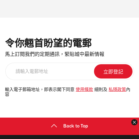
令你翹首盼望的電郵
馬上訂閱我們的定期通訊，緊貼城中最新情報
請
輸
入
電
輸入電子郵箱地址，即表示閣下同意
使用條款
細則及
私隱政策
內
容
郵
地
址
Back to Top