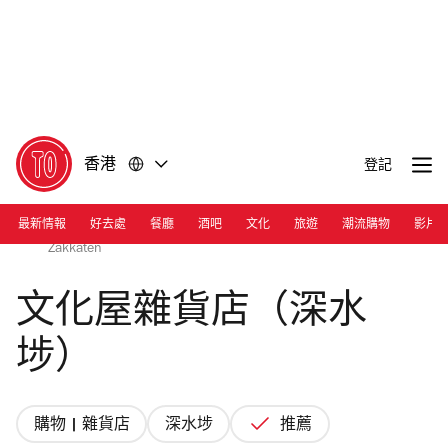
前
前
往
往
內
頁
容
尾
香港
登記
最新情報
好去處
餐廳
酒吧
文化
旅遊
潮流購物
影片
Photograph:Courtesy Bunkaya Zakkaten | Bunkaya
Zakkaten
文化屋雜貨店（深水
埗）
購物 | 雜貨店
深水埗
推薦