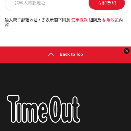
輸
入
電
輸入電子郵箱地址，即表示閣下同意
使用條款
細則及
私隱政策
內
容
郵
地
址
Back to Top