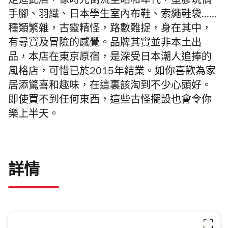
走進此店，像時光倒流至昭和年代，塑膠玩偶
手腳、羽織、日本學生室內布鞋、索繩鞋袋……
種類繁雜，古靈精怪，路數難捉，身在其中，
有尋寶及冒險的感覺。品牌其實並非本土出
品，本店在東京原宿，是深受日本潮人追捧的
風格店，可惜已於2015年結業。如你喜歡為家
居添驚喜和趣味，在這裏該淘到不少心頭好。
即使買不到任何東西，這些古怪擺設也會令你
樂上半天。
詳情