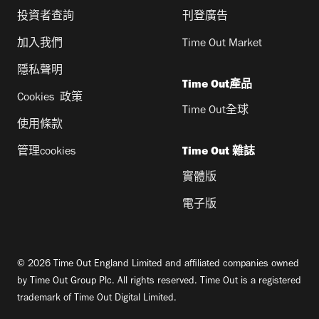
投資者查詢
刊登廣告
加入我們
Time Out Market
隱私聲明
Time Out產品
Cookies 政策
Time Out全球
使用條款
管理cookies
Time Out 雜誌
實體版
電子版
© 2026 Time Out England Limited and affiliated companies owned
by Time Out Group Plc. All rights reserved. Time Out is a registered
trademark of Time Out Digital Limited.