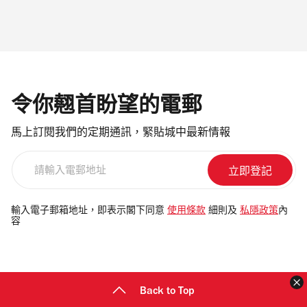
令你翹首盼望的電郵
馬上訂閱我們的定期通訊，緊貼城中最新情報
請
輸
入
電
輸入電子郵箱地址，即表示閣下同意
使用條款
細則及
私隱政策
內
容
郵
地
址
Back to Top