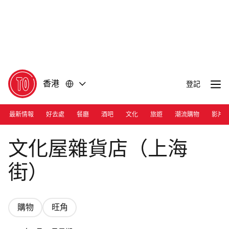
前
前
往
往
內
頁
容
尾
香港
登記
最新情報
好去處
餐廳
酒吧
文化
旅遊
潮流購物
影片
Photograph: Calvin Sit | Bunkaya Zakkaten
文化屋雜貨店（上海
街）
購物
旺角