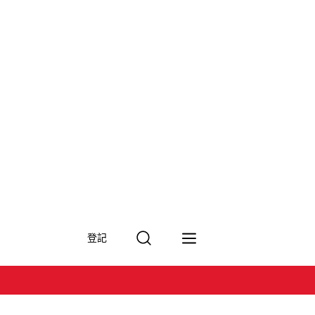
搜
登記
尋