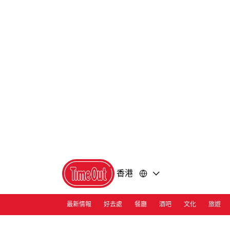
前
前
往
往
內
頁
容
尾
香港
最新情報
好去處
餐廳
酒吧
文化
旅遊