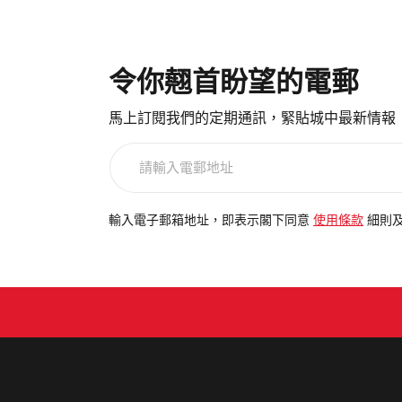
令你翹首盼望的電郵
馬上訂閱我們的定期通訊，緊貼城中最新情報
請
輸
入
電
輸入電子郵箱地址，即表示閣下同意
使用條款
細則
郵
地
址