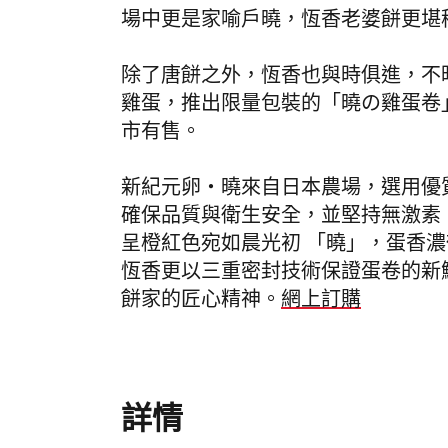
場中更是家喻戶曉，恆香老婆餅更堪
除了唐餅之外，恆香也與時俱進，不
雞蛋，推出限量包裝的「曉の雞蛋卷」
市有售。
新紀元卵・曉來自日本農場，選用優質飼
確保品質與衛生安全，並堅持無激素
呈橙紅色宛如晨光初 「曉」，蛋香
恆香更以三重密封技術保證蛋卷的新
餅家的匠心精神。
網上訂購
詳情