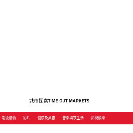
城市探索
TIME OUT MARKETS
潮流購物
影片
健康及美容
音樂與夜生活
影視娛樂