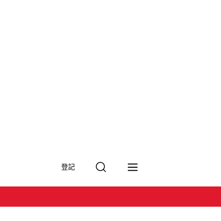
搜
登記
尋