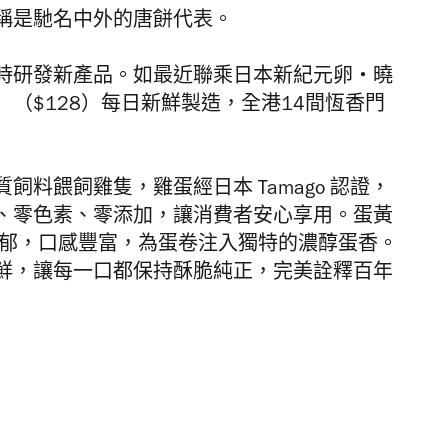
稱是馳名中外的唐餅代表。
時研發新產品。如最近聯乘日本新紀元卵・曉
（$128）每日新鮮製造，全港14間恆香門
料餵飼雞隻，雞蛋經日本 Tamago 認證，
、零色素、零添加，讓消費者安心享用。蛋黃
濃郁，口感豐富，為蛋卷注入獨特的濃醇蛋香。
鮮，讓每一口都保持酥脆純正，完美詮釋百年