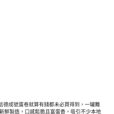
信德成號蛋卷就算有錢都未必買得到，一罐難
日新鮮製造，口感鬆脆且富蛋香，吸引不少本地