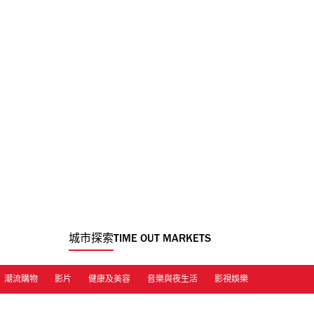
城市探索
TIME OUT MARKETS
潮流購物
影片
健康及美容
音樂與夜生活
影視娛樂