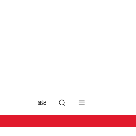
搜
登記
尋