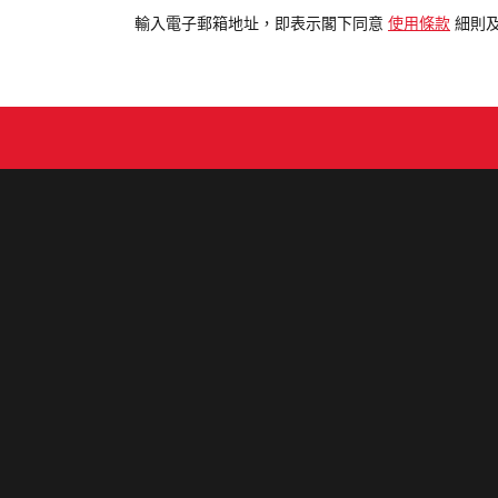
電
輸入電子郵箱地址，即表示閣下同意
使用條款
細則
郵
地
址