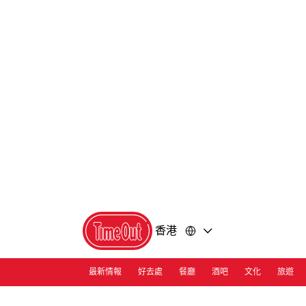
前
前
往
往
內
頁
容
尾
香港
最新情報
好去處
餐廳
酒吧
文化
旅遊