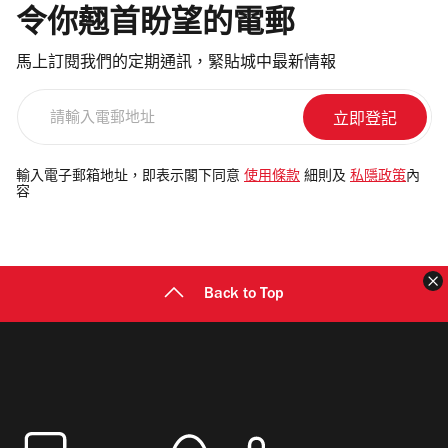
令你翹首盼望的電郵
馬上訂閱我們的定期通訊，緊貼城中最新情報
請
輸
入
電
輸入電子郵箱地址，即表示閣下同意
使用條款
細則及
私隱政策
內
容
郵
地
址
Back to Top