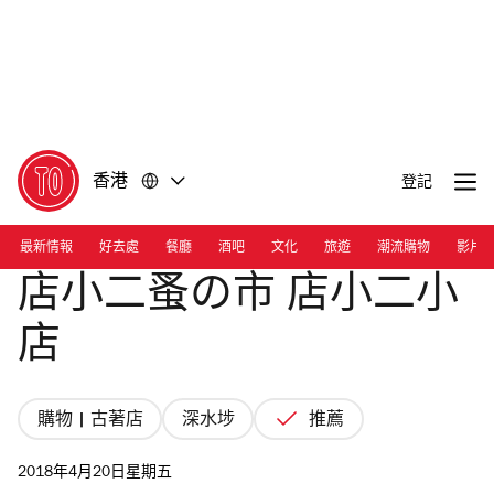
前
前
往
往
內
頁
容
尾
香港
登記
最新情報
好去處
餐廳
酒吧
文化
旅遊
潮流購物
影片
店小二蚤の市 店小二小
店
購物 | 古著店
深水埗
推薦
2018年4月20日星期五