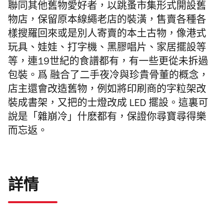
聯同其他舊物愛好者，以跳蚤市集形式開設舊
物店，保留原本線繩老店的裝潢，售賣各種各
樣搜羅回來或是別人寄賣的本土古物，像港式
玩具、娃娃、打字機、黑膠唱片、家居擺設等
等，連19世紀的食譜都有，有一些更從未拆過
包裝。爲 融合了二手夜冷與珍貴骨董的概念，
店主還會改造舊物，例如將印刷商的字粒架改
裝成書架，又把的士燈改成 LED 擺設。這裏可
說是「雜崩冷」什麽都有，保證你尋寶尋得樂
而忘返。
詳情