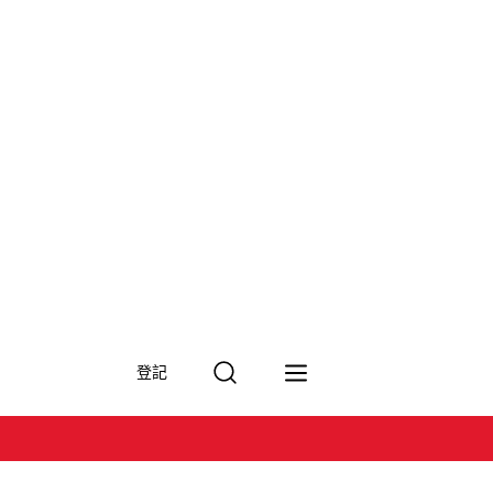
搜
登記
尋