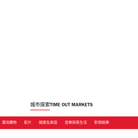
城市探索
TIME OUT MARKETS
潮流購物
影片
健康及美容
音樂與夜生活
影視娛樂