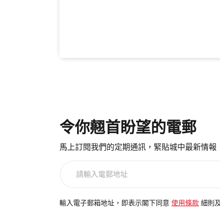
令你翹首盼望的電郵
馬上訂閱我們的定期通訊，緊貼城中最新情報
請
輸
入
電
輸入電子郵箱地址，即表示閣下同意
使用條款
細則
郵