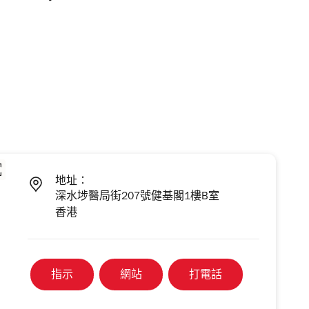
地址：
深水埗醫局街207號健基閣1樓B室
香港
指示
網站
打電話