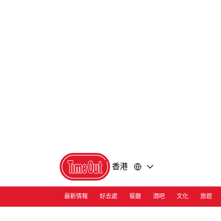
前
前
往
往
內
頁
容
尾
香港
最新情報
好去處
餐廳
酒吧
文化
旅遊