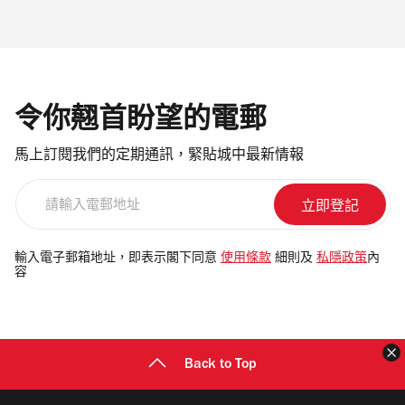
令你翹首盼望的電郵
馬上訂閱我們的定期通訊，緊貼城中最新情報
請
輸
入
電
輸入電子郵箱地址，即表示閣下同意
使用條款
細則及
私隱政策
內
容
郵
地
址
Back to Top