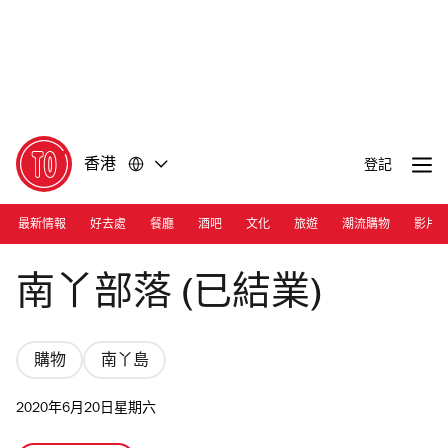
前
前
往
往
內
頁
容
尾
香港
登記
最新情報
好去處
餐廳
酒吧
文化
旅遊
潮流購物
影片
Photograph: Mabel Lui
南丫部落 (已結業)
購物
南丫島
2020年6月20日星期六