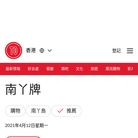
前
前
往
往
內
頁
容
尾
香港
登記
最新情報
好去處
餐廳
酒吧
文化
旅遊
潮流購物
影片
Photograph: Cara Hung
南丫牌
購物
南丫島
推薦
2021年4月12日星期一