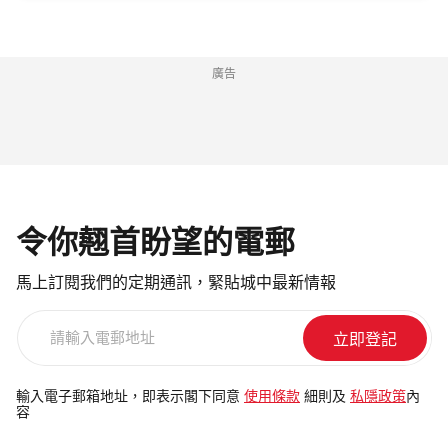
廣告
令你翹首盼望的電郵
馬上訂閱我們的定期通訊，緊貼城中最新情報
請
輸
入
電
輸入電子郵箱地址，即表示閣下同意
使用條款
細則及
私隱政策
內
容
郵
地