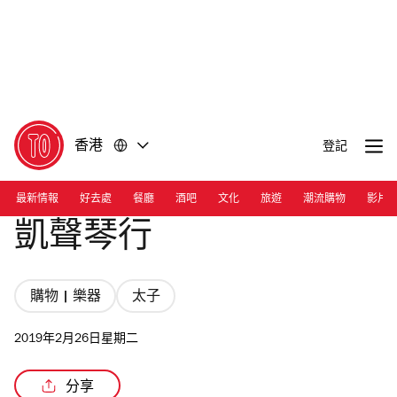
前
前
往
往
內
頁
容
尾
香港
登記
最新情報
好去處
餐廳
酒吧
文化
旅遊
潮流購物
影片
凱聲琴行
購物 | 樂器
太子
2019年2月26日星期二
分享