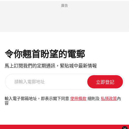
廣告
令你翹首盼望的電郵
馬上訂閱我們的定期通訊，緊貼城中最新情報
請
輸
入
電
輸入電子郵箱地址，即表示閣下同意
使用條款
細則及
私隱政策
內
容
郵
地
址