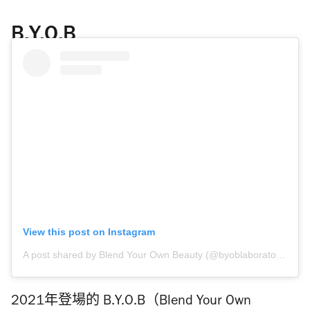
B.Y.O.B
View this post on Instagram
A post shared by Blend Your Own Beauty (@byoblaboratory)
2021年登場的 B.Y.O.B（Blend Your Own