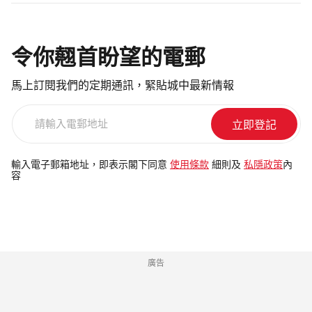
令你翹首盼望的電郵
馬上訂閱我們的定期通訊，緊貼城中最新情報
請
輸
入
電
輸入電子郵箱地址，即表示閣下同意
使用條款
細則及
私隱政策
內
容
郵
地
址
廣告