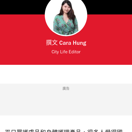
撰文
Cara Hung
City Life Editor
廣告