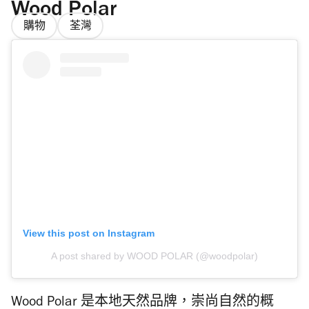
Wood Polar
購物
荃灣
View this post on Instagram
A post shared by WOOD POLAR (@woodpolar)
Wood Polar 是本地天然品牌，崇尚自然的概