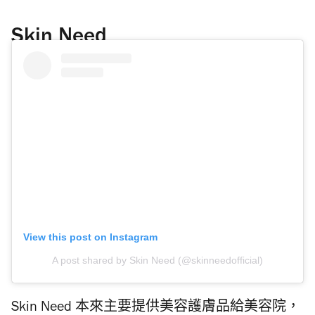
Skin Need
View this post on Instagram
A post shared by Skin Need (@skinneedofficial)
Skin Need 本來主要提供美容護膚品給美容院，