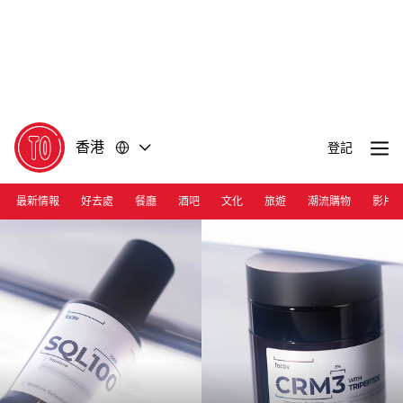
前
前
往
往
內
頁
容
尾
香港
登記
最新情報
好去處
餐廳
酒吧
文化
旅遊
潮流購物
影片