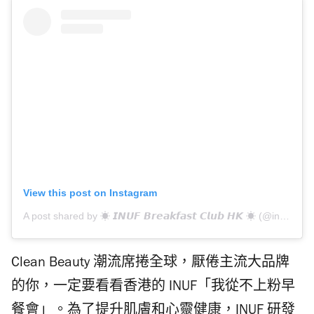
View this post on Instagram
A post shared by ☀︎ 𝙄𝙉𝙐𝙁 𝘽𝙧𝙚𝙖𝙠𝙛𝙖𝙨𝙩 𝘾𝙡𝙪𝙗 𝙃𝙆 ☀︎ (@ineverusefoundation)
Clean Beauty 潮流席捲全球，厭倦主流大品牌
的你，一定要看看香港的 INUF「我從不上粉早
餐會」。為了提升肌膚和心靈健康，INUF 研發